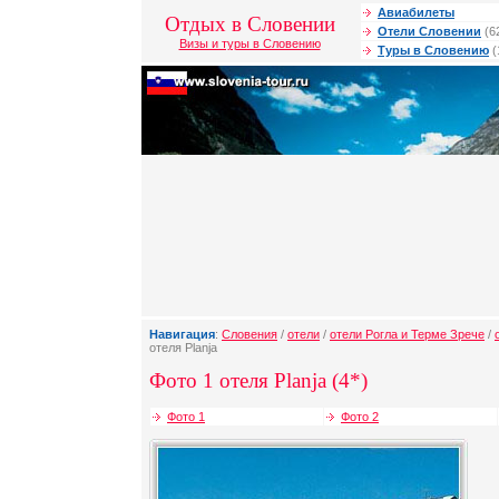
Авиабилеты
Отдых в Словении
Отели Словении
(6
Визы и туры в Словению
Туры в Словению
(
Навигация
:
Словения
/
отели
/
отели Рогла и Терме Зрече
/
отеля Planja
Фото 1 отеля Planja (4*)
Фото 1
Фото 2