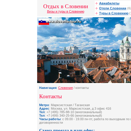
Авиабилеты
Отдых в Словении
Отели Словении
(6
Визы и туры в Словению
Туры в Словению
(
Навигация
:
Словения
/ контакты
Контакты
Метро
: Марксистская / Таганская
Адрес
: Москва, ул. Марксистская, д 3 офис 416
Тел
: +7 (495) 785-88-10 (многоканальный)
Тел
: +7 (499) 340-25-66 (многоканальный)
Часы работы
: с 09.00 - 19.00 пн-пт, работа по выходным п
договоренности
Схема проезда в наш офис: