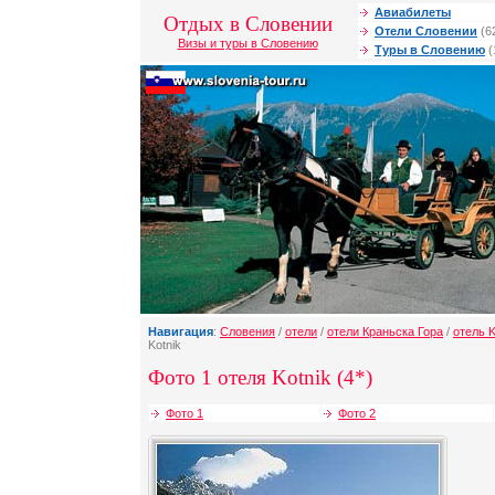
Авиабилеты
Отдых в Словении
Отели Словении
(6
Визы и туры в Словению
Туры в Словению
(
Навигация
:
Словения
/
отели
/
отели Краньска Гора
/
отель K
Kotnik
Фото 1 отеля Kotnik (4*)
Фото 1
Фото 2