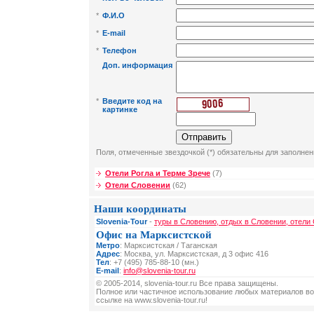
*
Ф.И.О
*
E-mail
*
Телефон
Доп. информация
*
Введите код на
картинке
Поля, отмеченные звездочкой (*) обязательны для заполнен
Отели Рогла и Терме Зрече
(7)
Отели Словении
(62)
Наши координаты
Slovenia-Tour
-
туры в Словению, отдых в Словении, отели
Офис на Марксистской
Метро
: Марксистская / Таганская
Адрес
: Москва, ул. Марксистская, д 3 офис 416
Тел
: +7 (495) 785-88-10 (мн.)
E-mail
:
info@slovenia-tour.ru
© 2005-2014, slovenia-tour.ru Все права защищены.
Полное или частичное использование любых материалов во
ссылке на www.slovenia-tour.ru!