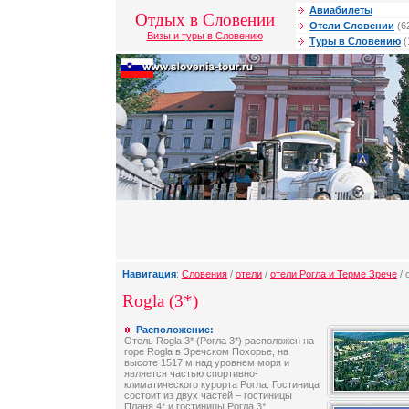
Авиабилеты
Отдых в Словении
Отели Словении
(6
Визы и туры в Словению
Туры в Словению
(
Навигация
:
Словения
/
отели
/
отели Рогла и Терме Зрече
/ 
Rogla (3*)
Расположение:
Отель Rogla 3* (Рогла 3*) расположен на
горе Rogla в Зречском Похорье, на
высоте 1517 м над уровнем моря и
является частью спортивно-
климатического курорта Рогла. Гостиница
состоит из двух частей – гостиницы
Планя 4* и гостиницы Рогла 3*,