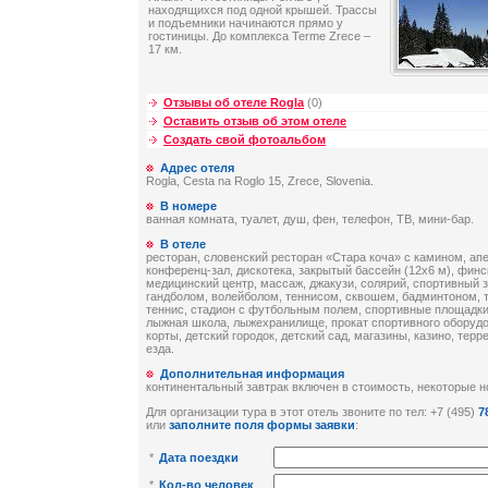
находящихся под одной крышей. Трассы
и подъемники начинаются прямо у
гостиницы. До комплекса Terme Zrece –
17 км.
Отзывы об отеле Rogla
(0)
Оставить отзыв об этом отеле
Создать свой фотоальбом
Адрес отеля
Rogla, Cesta na Roglo 15, Zrece, Slovenia.
В номере
ванная комната, туалет, душ, фен, телефон, ТВ, мини-бар.
В отеле
ресторан, словенский ресторан «Стара коча» с камином, апе
конференц-зал, дискотека, закрытый бассейн (12х6 м), финс
медицинский центр, массаж, джакузи, солярий, спортивный з
гандболом, волейболом, теннисом, сквошем, бадминтоном, 
теннис, стадион с футбольным полем, спортивные площадки
лыжная школа, лыжехранилище, прокат спортивного оборуд
корты, детский городок, детский сад, магазины, казино, тер
езда.
Дополнительная информация
континентальный завтрак включен в стоимость, некоторые 
Для организации тура в этот отель звоните по тел: +7 (495)
7
или
заполните поля формы заявки
:
*
Дата поездки
*
Кол-во человек