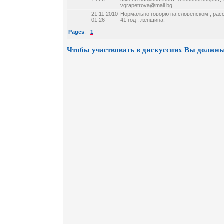
vqrapetrova@mail.bg
21.11.2010
Нормально говорю на словенском , ра
01:26
41 год , женщина.
Pages
:
1
Чтобы участвовать в дискуссиях Вы должны