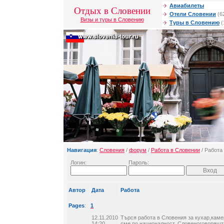
Авиабилеты
Отдых в Словении
Отели Словении
(6
Визы и туры в Словению
Туры в Словению
(
Навигация
:
Словения
/
форум
/
Работа в Словении
/ Работа
Логин:
Пароль:
Автор
Дата
Работа
Pages
:
1
12.11.2010
Търся работа в Словения за кухар,кам
14:20
сме по националност. Словеноговорящт