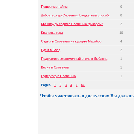
Пещерные тайны
0
Добраться до Словении. Бюджетный способ.
0
Кто-нибудь ездил в Словению "дикарем"
2
Kраньска гора
10
Отдых в Словении на курорте Марибор
4
Едем в Блед
2
Подскажите экономичный отель в Любляна
1
Весна в Словении
1
Супер тур в Словению
1
Pages
:
1
2
3
4
»
»»
Чтобы участвовать в дискуссиях Вы должны