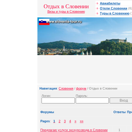
Авиабилеты
Отдых в Словении
Отели Словении
(6
Визы и туры в Словению
Туры в Словению
(
Навигация
:
Словения
/
форум
/ Отдых в Словении
Логин:
Пароль:
Форумы
Ответы
Пр
Pages
:
1
2
3
4
»
»»
Предлагаю услуги экскурсовода в Словении
1